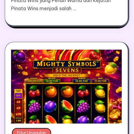
Pinata Wins yang Penuh Warna dan Kejutan
Pinata Wins menjadi salah …
Fitur Unggulan