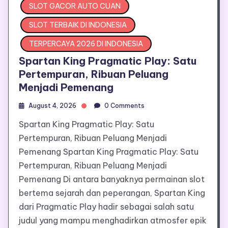
SLOT GACOR AUTO CUAN
SLOT TERBAIK DI INDONESIA
TERPERCAYA 2026 DI INDONESIA
Spartan King Pragmatic Play: Satu
Pertempuran, Ribuan Peluang
Menjadi Pemenang
August 4, 2026
0 Comments
Spartan King Pragmatic Play: Satu
Pertempuran, Ribuan Peluang Menjadi
Pemenang Spartan King Pragmatic Play: Satu
Pertempuran, Ribuan Peluang Menjadi
Pemenang Di antara banyaknya permainan slot
bertema sejarah dan peperangan, Spartan King
dari Pragmatic Play hadir sebagai salah satu
judul yang mampu menghadirkan atmosfer epik