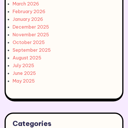
March 2026
February 2026
January 2026
December 2025
November 2025
October 2025
September 2025
August 2025
July 2025
June 2025
May 2025
Categories