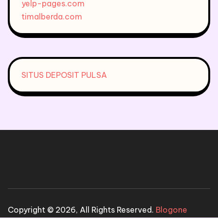
yelp-pages.com
timalberda.com
SITUS DEPOSIT PULSA
Copyright © 2026, All Rights Reserved.
Blogone