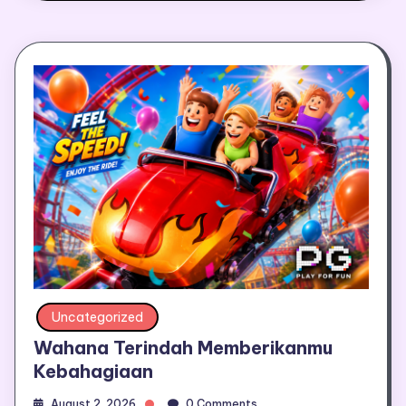
Uncategorized
Wahana Terindah Memberikanmu
Kebahagiaan
August 2, 2026
0 Comments