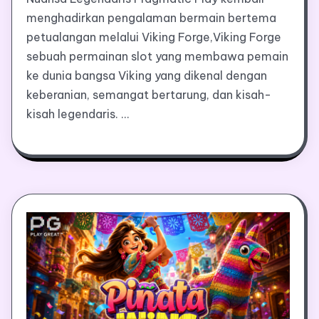
menghadirkan pengalaman bermain bertema
petualangan melalui Viking Forge,Viking Forge
sebuah permainan slot yang membawa pemain
ke dunia bangsa Viking yang dikenal dengan
keberanian, semangat bertarung, dan kisah-
kisah legendaris. …