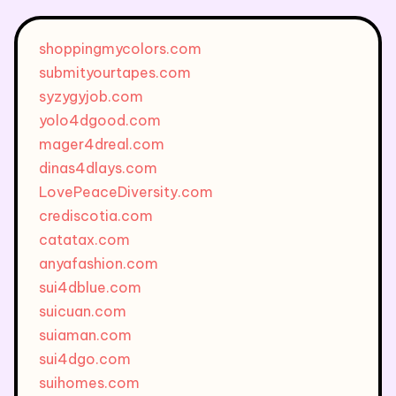
shoppingmycolors.com
submityourtapes.com
syzygyjob.com
yolo4dgood.com
mager4dreal.com
dinas4dlays.com
LovePeaceDiversity.com
crediscotia.com
catatax.com
anyafashion.com
sui4dblue.com
suicuan.com
suiaman.com
sui4dgo.com
suihomes.com