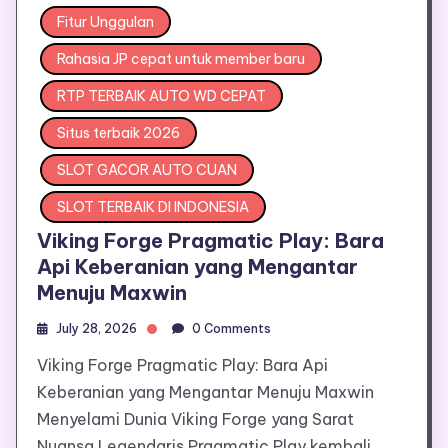
Fitur Unggulan
Rahasia JP cepat untuk member baru
RTP TERBAIK AUTO WD CEPAT
Situs terbaik 2026
SLOT GACOR AUTO CUAN
SLOT TERBAIK DI INDONESIA
Viking Forge Pragmatic Play: Bara
Api Keberanian yang Mengantar
Menuju Maxwin
July 28, 2026
0 Comments
Viking Forge Pragmatic Play: Bara Api
Keberanian yang Mengantar Menuju Maxwin
Menyelami Dunia Viking Forge yang Sarat
Nuansa Legendaris Pragmatic Play kembali