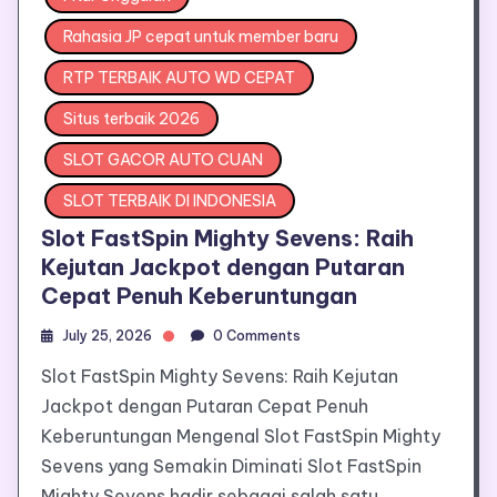
Rahasia JP cepat untuk member baru
RTP TERBAIK AUTO WD CEPAT
Situs terbaik 2026
SLOT GACOR AUTO CUAN
SLOT TERBAIK DI INDONESIA
Slot FastSpin Mighty Sevens: Raih
Kejutan Jackpot dengan Putaran
Cepat Penuh Keberuntungan
July 25, 2026
0 Comments
Slot FastSpin Mighty Sevens: Raih Kejutan
Jackpot dengan Putaran Cepat Penuh
Keberuntungan Mengenal Slot FastSpin Mighty
Sevens yang Semakin Diminati Slot FastSpin
Mighty Sevens hadir sebagai salah satu