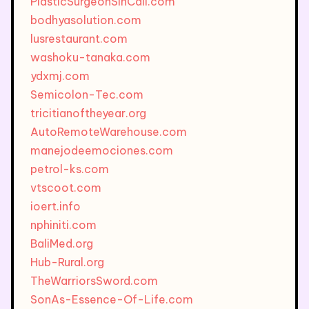
PlasticSurgeonSinCali.com
bodhyasolution.com
lusrestaurant.com
washoku-tanaka.com
ydxmj.com
Semicolon-Tec.com
tricitianoftheyear.org
AutoRemoteWarehouse.com
manejodeemociones.com
petrol-ks.com
vtscoot.com
ioert.info
nphiniti.com
BaliMed.org
Hub-Rural.org
TheWarriorsSword.com
SonAs-Essence-Of-Life.com