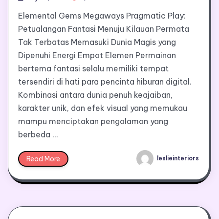
Elemental Gems Megaways Pragmatic Play:
Petualangan Fantasi Menuju Kilauan Permata
Tak Terbatas Memasuki Dunia Magis yang
Dipenuhi Energi Empat Elemen Permainan
bertema fantasi selalu memiliki tempat
tersendiri di hati para pencinta hiburan digital.
Kombinasi antara dunia penuh keajaiban,
karakter unik, dan efek visual yang memukau
mampu menciptakan pengalaman yang
berbeda …
Read More
leslieinteriors