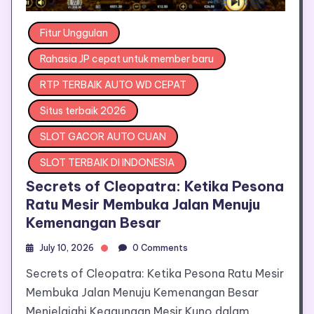
Fitur Unggulan
Rahasia JP cepat untuk member baru
RTP TERBAIK AUTO WD CEPAT
Situs terbaik 2026
SLOT GACOR AUTO CUAN
SLOT TERBAIK DI INDONESIA
Secrets of Cleopatra: Ketika Pesona
Ratu Mesir Membuka Jalan Menuju
Kemenangan Besar
July 10, 2026
0 Comments
Secrets of Cleopatra: Ketika Pesona Ratu Mesir
Membuka Jalan Menuju Kemenangan Besar
Menjelajahi Keagungan Mesir Kuno dalam