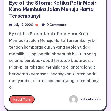
Eye of the Storm: Ketika Petir Mesir
Kuno Membuka Jalan Menuju Harta
Tersembunyi
July 19, 2026
0 Comments
Eye of the Storm: Ketika Petir Mesir Kuno
Membuka Jalan Menuju Harta Tersembunyi Di
tengah hamparan gurun yang seolah tidak
memiliki ujung, berdirilah sebuah kuil tua yang
selama berabad-abad tertutup badai pasir.
Pilar-pilar raksasa menjulang di antara langit
berwarna keemasan, sedangkan kilatan petir
menyambar di atas piramida yang tersembunyi
di …
Read More
leslieinteriors