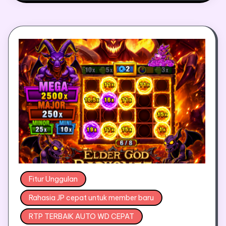
Fitur Unggulan
Rahasia JP cepat untuk member baru
RTP TERBAIK AUTO WD CEPAT