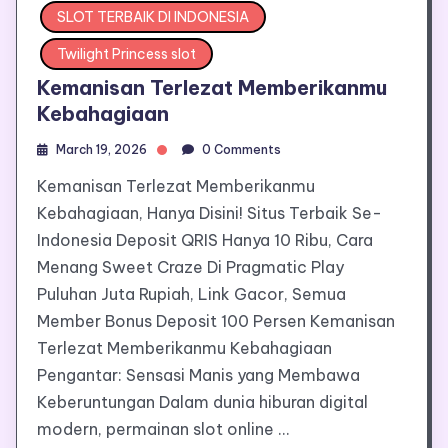
SLOT TERBAIK DI INDONESIA
Twilight Princess slot
Kemanisan Terlezat Memberikanmu
Kebahagiaan
March 19, 2026
0 Comments
Kemanisan Terlezat Memberikanmu
Kebahagiaan, Hanya Disini! Situs Terbaik Se-
Indonesia Deposit QRIS Hanya 10 Ribu, Cara
Menang Sweet Craze Di Pragmatic Play
Puluhan Juta Rupiah, Link Gacor, Semua
Member Bonus Deposit 100 Persen Kemanisan
Terlezat Memberikanmu Kebahagiaan
Pengantar: Sensasi Manis yang Membawa
Keberuntungan Dalam dunia hiburan digital
modern, permainan slot online …