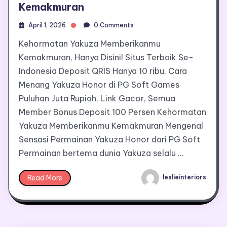
Kemakmuran
April 1, 2026
0 Comments
Kehormatan Yakuza Memberikanmu
Kemakmuran, Hanya Disini! Situs Terbaik Se-
Indonesia Deposit QRIS Hanya 10 ribu, Cara
Menang Yakuza Honor di PG Soft Games
Puluhan Juta Rupiah, Link Gacor, Semua
Member Bonus Deposit 100 Persen Kehormatan
Yakuza Memberikanmu Kemakmuran Mengenal
Sensasi Permainan Yakuza Honor dari PG Soft
Permainan bertema dunia Yakuza selalu …
Read More
leslieinteriors