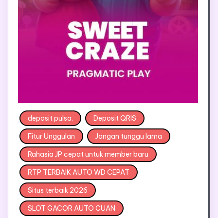
deposit pulsa.
Deposit QRIS
Fitur Unggulan
Jangan tunggu lama
Rahasia JP cepat untuk member baru
RTP TERBAIK AUTO WD CEPAT
Situs terbaik 2026
SLOT GACOR AUTO CUAN