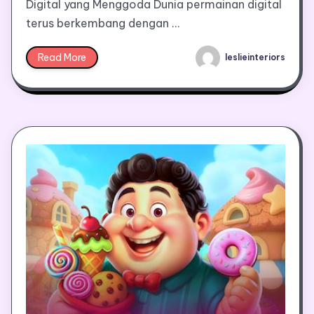
Digital yang Menggoda Dunia permainan digital
terus berkembang dengan …
Read More
leslieinteriors