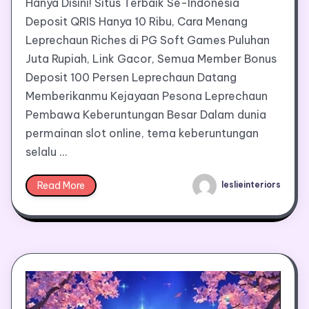
Hanya Disini! Situs Terbaik Se-Indonesia
Deposit QRIS Hanya 10 Ribu, Cara Menang
Leprechaun Riches di PG Soft Games Puluhan
Juta Rupiah, Link Gacor, Semua Member Bonus
Deposit 100 Persen Leprechaun Datang
Memberikanmu Kejayaan Pesona Leprechaun
Pembawa Keberuntungan Besar Dalam dunia
permainan slot online, tema keberuntungan
selalu …
Read More
leslieinteriors