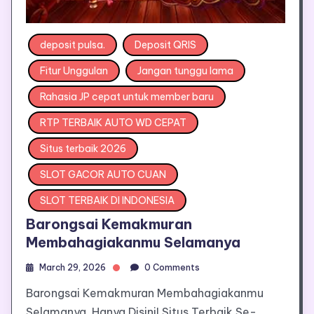
deposit pulsa.
Deposit QRIS
Fitur Unggulan
Jangan tunggu lama
Rahasia JP cepat untuk member baru
RTP TERBAIK AUTO WD CEPAT
Situs terbaik 2026
SLOT GACOR AUTO CUAN
SLOT TERBAIK DI INDONESIA
Barongsai Kemakmuran
Membahagiakanmu Selamanya
March 29, 2026
0 Comments
Barongsai Kemakmuran Membahagiakanmu
Selamanya, Hanya Disini! Situs Terbaik Se-