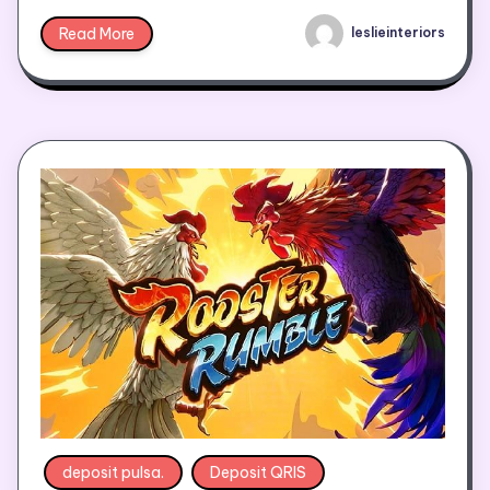
Read More
leslieinteriors
deposit pulsa.
Deposit QRIS