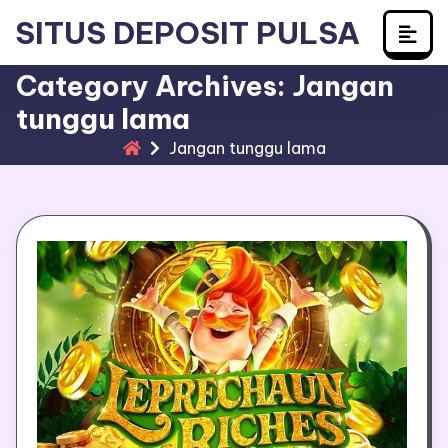
Skip
SITUS DEPOSIT PULSA
to
content
Category Archives: Jangan
tunggu lama
Jangan tunggu lama