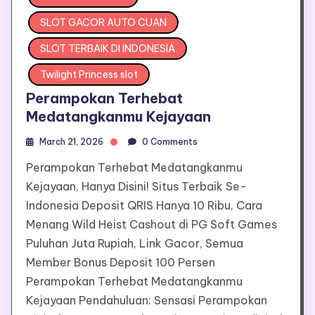
SLOT GACOR AUTO CUAN
SLOT TERBAIK DI INDONESIA
Twilight Princess slot
Perampokan Terhebat
Medatangkanmu Kejayaan
March 21, 2026
0 Comments
Perampokan Terhebat Medatangkanmu
Kejayaan, Hanya Disini! Situs Terbaik Se-
Indonesia Deposit QRIS Hanya 10 Ribu, Cara
Menang Wild Heist Cashout di PG Soft Games
Puluhan Juta Rupiah, Link Gacor, Semua
Member Bonus Deposit 100 Persen
Perampokan Terhebat Medatangkanmu
Kejayaan Pendahuluan: Sensasi Perampokan