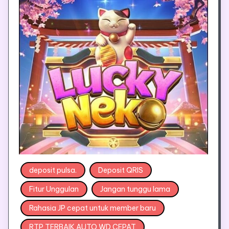
deposit pulsa.
Deposit QRIS
Fitur Unggulan
Jangan tunggu lama
Rahasia JP cepat untuk member baru
RTP TERBAIK AUTO WD CEPAT