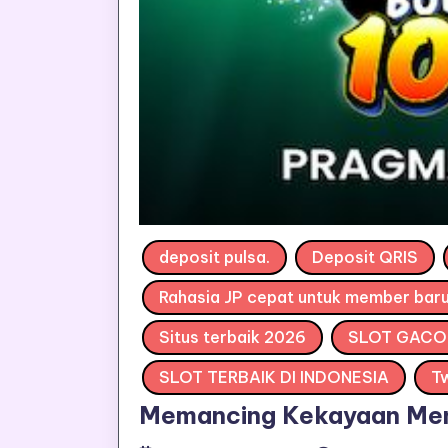
deposit pulsa.
Deposit QRIS
Rahasia JP cepat untuk member bar
Situs terbaik 2026
SLOT GACO
SLOT TERBAIK DI INDONESIA
Tw
Memancing Kekayaan Me