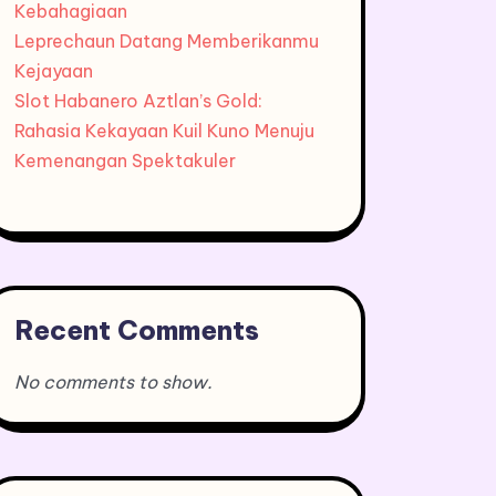
Kebahagiaan
Leprechaun Datang Memberikanmu
Kejayaan
Slot Habanero Aztlan’s Gold:
Rahasia Kekayaan Kuil Kuno Menuju
Kemenangan Spektakuler
Recent Comments
No comments to show.