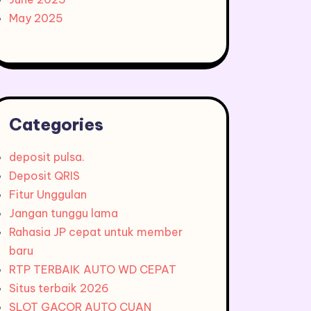
May 2025
Categories
deposit pulsa.
Deposit QRIS
Fitur Unggulan
Jangan tunggu lama
Rahasia JP cepat untuk member
baru
RTP TERBAIK AUTO WD CEPAT
Situs terbaik 2026
SLOT GACOR AUTO CUAN