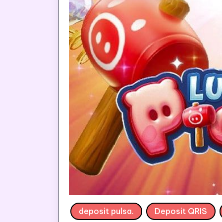
deposit pulsa.
Deposit QRIS