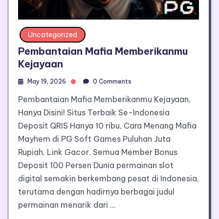
Uncategorized
Pembantaian Mafia Memberikanmu
Kejayaan
May 19, 2026
0 Comments
Pembantaian Mafia Memberikanmu Kejayaan,
Hanya Disini! Situs Terbaik Se-Indonesia
Deposit QRIS Hanya 10 ribu, Cara Menang Mafia
Mayhem di PG Soft Games Puluhan Juta
Rupiah, Link Gacor, Semua Member Bonus
Deposit 100 Persen Dunia permainan slot
digital semakin berkembang pesat di Indonesia,
terutama dengan hadirnya berbagai judul
permainan menarik dari …