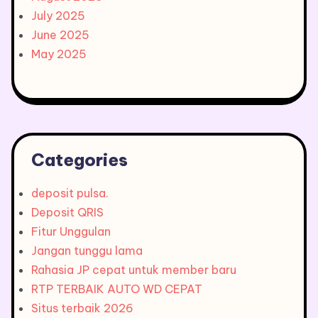
July 2025
June 2025
May 2025
Categories
deposit pulsa.
Deposit QRIS
Fitur Unggulan
Jangan tunggu lama
Rahasia JP cepat untuk member baru
RTP TERBAIK AUTO WD CEPAT
Situs terbaik 2026