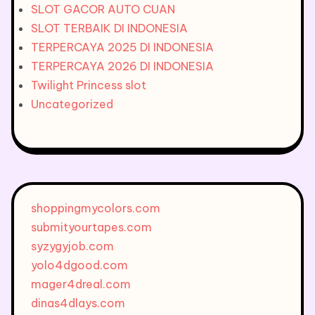
SLOT GACOR AUTO CUAN
SLOT TERBAIK DI INDONESIA
TERPERCAYA 2025 DI INDONESIA
TERPERCAYA 2026 DI INDONESIA
Twilight Princess slot
Uncategorized
shoppingmycolors.com
submityourtapes.com
syzygyjob.com
yolo4dgood.com
mager4dreal.com
dinas4dlays.com