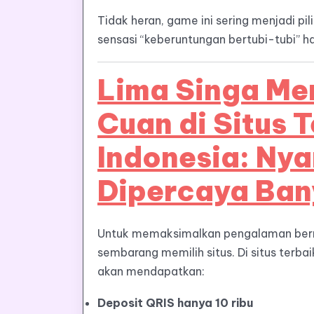
Tidak heran, game ini sering menjadi p
sensasi “keberuntungan bertubi-tubi” h
Lima Singa M
Cuan di Situs 
Indonesia: Ny
Dipercaya Ban
Untuk memaksimalkan pengalaman berm
sembarang memilih situs. Di situs terb
akan mendapatkan:
Deposit QRIS hanya 10 ribu