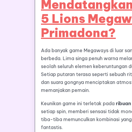
Mendatangkan
5 Lions Megawa
Primadona?
Ada banyak game Megaways di luar sa
berbeda. Lima singa penuh warna mel
seolah seluruh elemen keberuntungan 
Setiap putaran terasa seperti sebuah ri
dan suara gongnya menciptakan atmosf
memanjakan pemain.
Keunikan game ini terletak pada
ribua
setiap spin, memberi sensasi tidak mon
tiba-tiba memunculkan kombinasi yang
fantastis.