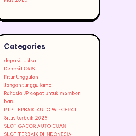
Categories
deposit pulsa.
Deposit QRIS
Fitur Unggulan
Jangan tunggu lama
Rahasia JP cepat untuk member
baru
RTP TERBAIK AUTO WD CEPAT
Situs terbaik 2026
SLOT GACOR AUTO CUAN
SLOT TERBAIK DI INDONESIA