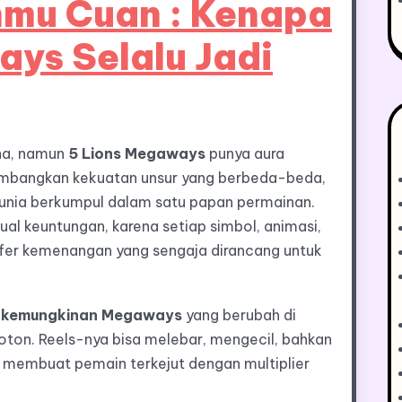
mu Cuan : Kenapa
ys Selalu Jadi
na, namun
5 Lions Megaways
punya aura
ambangkan kekuatan unsur yang berbeda-beda,
dunia berkumpul dalam satu papan permainan.
tual keuntungan, karena setiap simbol, animasi,
er kemenangan yang sengaja dirancang untuk
n kemungkinan Megaways
yang berubah di
oton. Reels-nya bisa melebar, mengecil, bahkan
 membuat pemain terkejut dengan multiplier