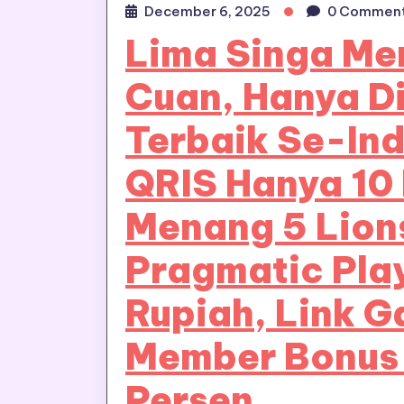
December 6, 2025
0 Commen
Lima Singa M
Cuan, Hanya Dis
Terbaik Se-In
QRIS Hanya 10 
Menang 5 Lion
Pragmatic Play
Rupiah, Link 
Member Bonus 
Persen