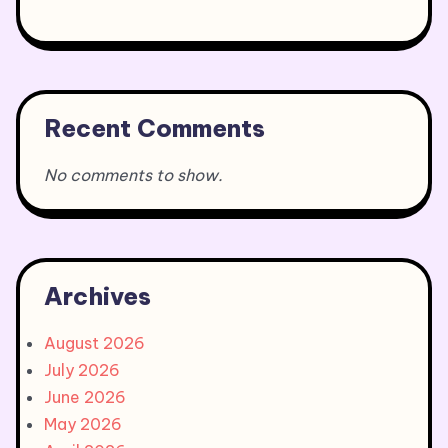
Recent Comments
No comments to show.
Archives
August 2026
July 2026
June 2026
May 2026