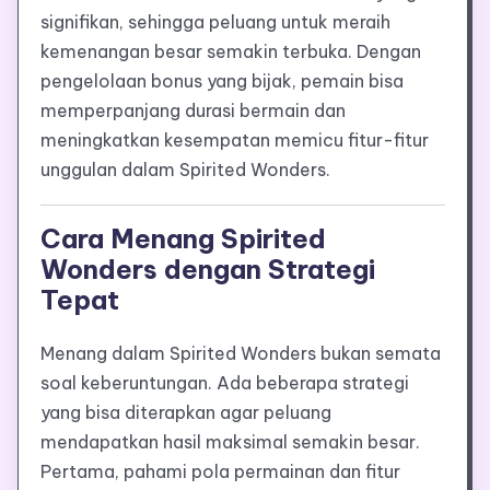
signifikan, sehingga peluang untuk meraih
kemenangan besar semakin terbuka. Dengan
pengelolaan bonus yang bijak, pemain bisa
memperpanjang durasi bermain dan
meningkatkan kesempatan memicu fitur-fitur
unggulan dalam Spirited Wonders.
Cara Menang Spirited
Wonders dengan Strategi
Tepat
Menang dalam Spirited Wonders bukan semata
soal keberuntungan. Ada beberapa strategi
yang bisa diterapkan agar peluang
mendapatkan hasil maksimal semakin besar.
Pertama, pahami pola permainan dan fitur