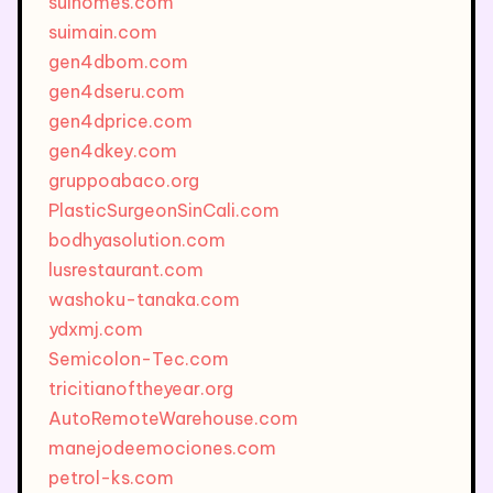
suihomes.com
suimain.com
gen4dbom.com
gen4dseru.com
gen4dprice.com
gen4dkey.com
gruppoabaco.org
PlasticSurgeonSinCali.com
bodhyasolution.com
lusrestaurant.com
washoku-tanaka.com
ydxmj.com
Semicolon-Tec.com
tricitianoftheyear.org
AutoRemoteWarehouse.com
manejodeemociones.com
petrol-ks.com