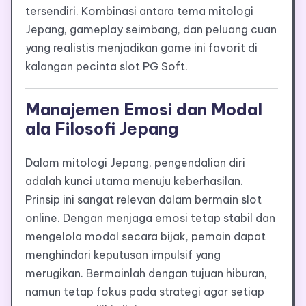
tersendiri. Kombinasi antara tema mitologi
Jepang, gameplay seimbang, dan peluang cuan
yang realistis menjadikan game ini favorit di
kalangan pecinta slot PG Soft.
Manajemen Emosi dan Modal
ala Filosofi Jepang
Dalam mitologi Jepang, pengendalian diri
adalah kunci utama menuju keberhasilan.
Prinsip ini sangat relevan dalam bermain slot
online. Dengan menjaga emosi tetap stabil dan
mengelola modal secara bijak, pemain dapat
menghindari keputusan impulsif yang
merugikan. Bermainlah dengan tujuan hiburan,
namun tetap fokus pada strategi agar setiap