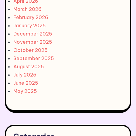
April 2026
March 2026
February 2026
January 2026
December 2025
November 2025
October 2025
September 2025
August 2025
July 2025
June 2025
May 2025