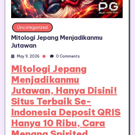
Uncategorized
Mitologi Jepang Menjadikanmu
Jutawan
May 9, 2026
0 Comments
Mitologi Jepang
Menjadikanmu
Jutawan, Hanya Disini!
Situs Terbaik Se-
Indonesia Deposit QRIS
Hanya 10 Ribu, Cara
Menang Spirited