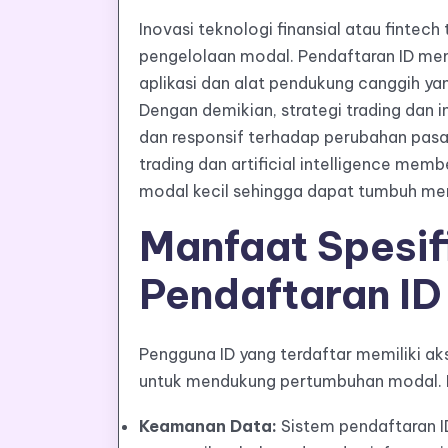
Inovasi teknologi finansial atau finte
pengelolaan modal. Pendaftaran ID me
aplikasi dan alat pendukung canggih y
Dengan demikian, strategi trading dan i
dan responsif terhadap perubahan pasa
trading dan artificial intelligence me
modal kecil sehingga dapat tumbuh menj
Manfaat Spesifi
Pendaftaran ID
Pengguna ID yang terdaftar memiliki a
untuk mendukung pertumbuhan modal. B
Keamanan Data:
Sistem pendaftaran ID