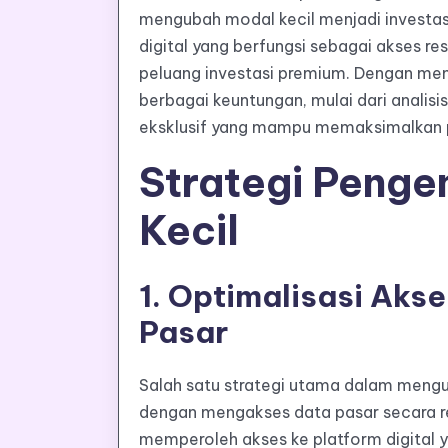
mengubah modal kecil menjadi investasi
digital yang berfungsi sebagai akses re
peluang investasi premium. Dengan memi
berbagai keuntungan, mulai dari analis
eksklusif yang mampu memaksimalkan 
Strategi Peng
Kecil
1. Optimalisasi Aks
Pasar
Salah satu strategi utama dalam mengu
dengan mengakses data pasar secara rea
memperoleh akses ke platform digital y