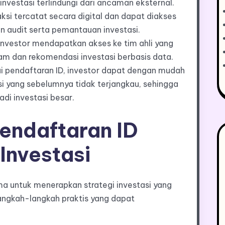
vestasi terlindungi dari ancaman eksternal.
si tercatat secara digital dan dapat diakses
 audit serta pemantauan investasi.
Investor mendapatkan akses ke tim ahli yang
am dan rekomendasi investasi berbasis data.
i pendaftaran ID, investor dapat dengan mudah
i yang sebelumnya tidak terjangkau, sehingga
di investasi besar.
endaftaran ID
Investasi
a untuk menerapkan strategi investasi yang
langkah-langkah praktis yang dapat