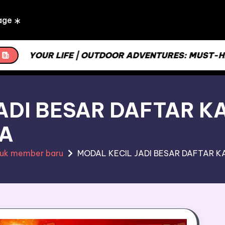
age
E YOUR LIFE | OUTDOOR ADVENTURES: MUST-HAVE G
ADI BESAR DAFTAR KA
A
tuk member baru
MODAL KECIL JADI BESAR DAFTAR K