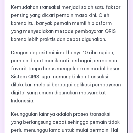
Kemudahan transaksi menjadi salah satu faktor
penting yang dicari pemain masa kini. Oleh
karena itu, banyak pemain memilih platform
yang menyediakan metode pembayaran QRIS
karena lebih praktis dan cepat digunakan.
Dengan deposit minimal hanya 10 ribu rupiah,
pemain dapat menikmati berbagai permainan
favorit tanpa harus mengeluarkan modal besar.
Sistem QRIS juga memungkinkan transaksi
dilakukan melalui berbagai aplikasi pembayaran
digital yang umum digunakan masyarakat
Indonesia.
Keunggulan lainnya adalah proses transaksi
yang berlangsung cepat sehingga pemain tidak
perlu menunggu lama untuk mulai bermain. Hal