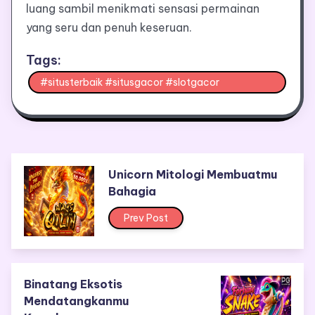
luang sambil menikmati sensasi permainan
yang seru dan penuh keseruan.
Tags:
#situsterbaik #situsgacor #slotgacor
#luckyneko #mahjongwins #gampangmaxwin
#webgacor #trikjackpot #mudahmenang
#maxwinolympus
Unicorn Mitologi Membuatmu
Bahagia
Prev Post
Binatang Eksotis
Mendatangkanmu