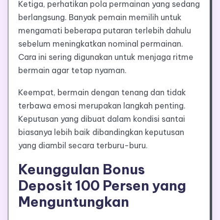
Ketiga, perhatikan pola permainan yang sedang
berlangsung. Banyak pemain memilih untuk
mengamati beberapa putaran terlebih dahulu
sebelum meningkatkan nominal permainan.
Cara ini sering digunakan untuk menjaga ritme
bermain agar tetap nyaman.
Keempat, bermain dengan tenang dan tidak
terbawa emosi merupakan langkah penting.
Keputusan yang dibuat dalam kondisi santai
biasanya lebih baik dibandingkan keputusan
yang diambil secara terburu-buru.
Keunggulan Bonus
Deposit 100 Persen yang
Menguntungkan