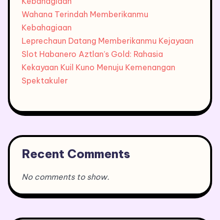
Kebahagiaan
Wahana Terindah Memberikanmu
Kebahagiaan
Leprechaun Datang Memberikanmu Kejayaan
Slot Habanero Aztlan’s Gold: Rahasia
Kekayaan Kuil Kuno Menuju Kemenangan
Spektakuler
Recent Comments
No comments to show.