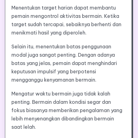
Menentukan target harian dapat membantu
pemain mengontrol aktivitas bermain. Ketika
target sudah tercapai, sebaiknya berhenti dan
menikmati hasil yang diperoleh.
Selain itu, menentukan batas penggunaan
modal juga sangat penting. Dengan adanya
batas yang jelas, pemain dapat menghindari
keputusan impulsif yang berpotensi
mengganggu kenyamanan bermain.
Mengatur waktu bermain juga tidak kalah
penting. Bermain dalam kondisi segar dan
fokus biasanya memberikan pengalaman yang
lebih menyenangkan dibandingkan bermain
saat lelah.