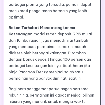
berbagai promo yang tersedia, pemain dapat
menikmati pengalaman bermain yang lebih
optimal.
Rakun Terhebat Mendatangkanmu
Kesenangan
modal receh deposit QRIS mulai
dari 10 ribu rupiah juga menjadi nilai tambah
yang membuat permainan semakin mudah
diakses oleh berbagai kalangan. Ditambah
dengan bonus deposit hingga 100 persen dan
berbagai keuntungan lainnya, tidak heran jika
Ninja Raccoon Frenzy menjadi salah satu
permainan yang banyak diminati saat ini.
Bagi para penggemar petualangan bertema
rakun ninja, permainan ini dapat menjadi pilihan
hiburan yang menarik untuk mengisi waktu