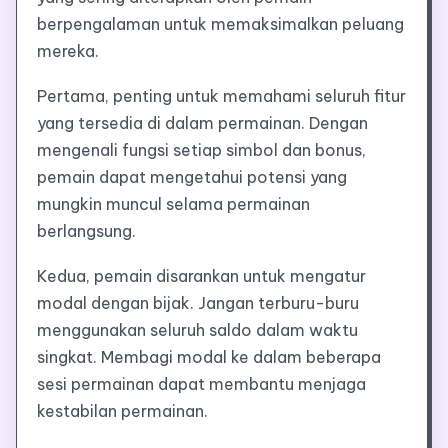
berpengalaman untuk memaksimalkan peluang
mereka.
Pertama, penting untuk memahami seluruh fitur
yang tersedia di dalam permainan. Dengan
mengenali fungsi setiap simbol dan bonus,
pemain dapat mengetahui potensi yang
mungkin muncul selama permainan
berlangsung.
Kedua, pemain disarankan untuk mengatur
modal dengan bijak. Jangan terburu-buru
menggunakan seluruh saldo dalam waktu
singkat. Membagi modal ke dalam beberapa
sesi permainan dapat membantu menjaga
kestabilan permainan.