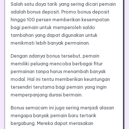
Salah satu daya tarik yang sering dicari pemain
adalah bonus deposit. Promo bonus deposit
hingga 100 persen memberikan kesempatan
bagi pemain untuk memperoleh saldo
tambahan yang dapat digunakan untuk
menikmati lebih banyak permainan.
Dengan adanya bonus tersebut, pemain
memiliki peluang mencoba berbagai fitur
permainan tanpa harus menambah banyak
modal. Hal ini tentu memberikan keuntungan
tersendiri terutama bagi pemain yang ingin
memperpanjang durasi bermain.
Bonus semacam ini juga sering menjadi alasan
mengapa banyak pemain baru tertarik
bergabung. Mereka dapat merasakan