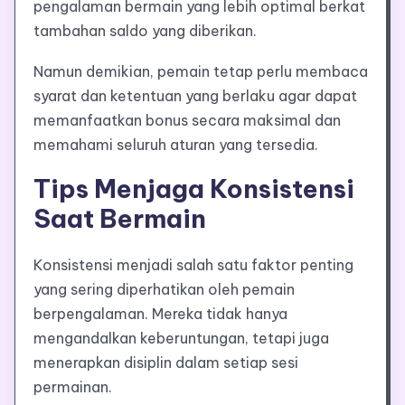
pengalaman bermain yang lebih optimal berkat
tambahan saldo yang diberikan.
Namun demikian, pemain tetap perlu membaca
syarat dan ketentuan yang berlaku agar dapat
memanfaatkan bonus secara maksimal dan
memahami seluruh aturan yang tersedia.
Tips Menjaga Konsistensi
Saat Bermain
Konsistensi menjadi salah satu faktor penting
yang sering diperhatikan oleh pemain
berpengalaman. Mereka tidak hanya
mengandalkan keberuntungan, tetapi juga
menerapkan disiplin dalam setiap sesi
permainan.