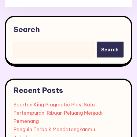
Search
Search
Recent Posts
Spartan King Pragmatic Play: Satu
Pertempuran, Ribuan Peluang Menjadi
Pemenang
Penguin Terbaik Mendatangkanmu