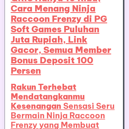
Cara Menang Ninja
Raccoon Frenzy di PG
Soft Games Puluhan
Juta Rupiah, Link
Gacor, Semua Member
Bonus Deposit 100
Persen
Rakun Terhebat
Mendatangkanmu
Kesenangan
Sensasi Seru
Bermain Ninja Raccoon
Frenzy yang Membuat