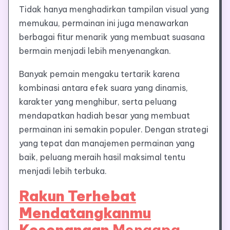
Tidak hanya menghadirkan tampilan visual yang
memukau, permainan ini juga menawarkan
berbagai fitur menarik yang membuat suasana
bermain menjadi lebih menyenangkan.
Banyak pemain mengaku tertarik karena
kombinasi antara efek suara yang dinamis,
karakter yang menghibur, serta peluang
mendapatkan hadiah besar yang membuat
permainan ini semakin populer. Dengan strategi
yang tepat dan manajemen permainan yang
baik, peluang meraih hasil maksimal tentu
menjadi lebih terbuka.
Rakun Terhebat
Mendatangkanmu
Kesenangan
Mengapa