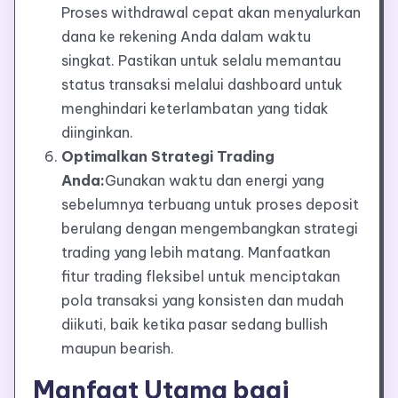
Proses withdrawal cepat akan menyalurkan
dana ke rekening Anda dalam waktu
singkat. Pastikan untuk selalu memantau
status transaksi melalui dashboard untuk
menghindari keterlambatan yang tidak
diinginkan.
Optimalkan Strategi Trading
Anda:
Gunakan waktu dan energi yang
sebelumnya terbuang untuk proses deposit
berulang dengan mengembangkan strategi
trading yang lebih matang. Manfaatkan
fitur trading fleksibel untuk menciptakan
pola transaksi yang konsisten dan mudah
diikuti, baik ketika pasar sedang bullish
maupun bearish.
Manfaat Utama bagi