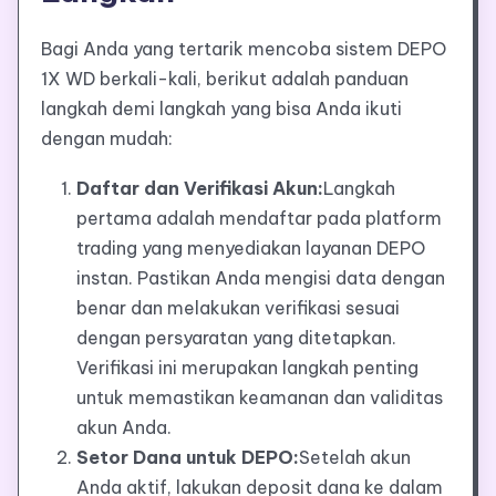
Bagi Anda yang tertarik mencoba sistem DEPO
1X WD berkali-kali, berikut adalah panduan
langkah demi langkah yang bisa Anda ikuti
dengan mudah:
Daftar dan Verifikasi Akun:
Langkah
pertama adalah mendaftar pada platform
trading yang menyediakan layanan DEPO
instan. Pastikan Anda mengisi data dengan
benar dan melakukan verifikasi sesuai
dengan persyaratan yang ditetapkan.
Verifikasi ini merupakan langkah penting
untuk memastikan keamanan dan validitas
akun Anda.
Setor Dana untuk DEPO:
Setelah akun
Anda aktif, lakukan deposit dana ke dalam