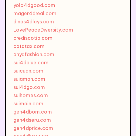
yolo4dgood.com
mager4dreal.com
dinas4dlays.com
LovePeaceDiversity.com
crediscotia.com
catatax.com
anyafashion.com
sui4dblue.com
suicuan.com
suiaman.com
sui4dgo.com
suihomes.com
suimain.com
gen4dbom.com
gen4dseru.com
gen4dprice.com