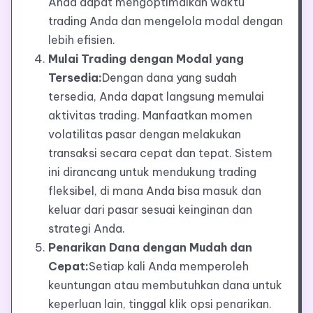
Anda dapat mengoptimalkan waktu
trading Anda dan mengelola modal dengan
lebih efisien.
Mulai Trading dengan Modal yang
Tersedia:
Dengan dana yang sudah
tersedia, Anda dapat langsung memulai
aktivitas trading. Manfaatkan momen
volatilitas pasar dengan melakukan
transaksi secara cepat dan tepat. Sistem
ini dirancang untuk mendukung trading
fleksibel, di mana Anda bisa masuk dan
keluar dari pasar sesuai keinginan dan
strategi Anda.
Penarikan Dana dengan Mudah dan
Cepat:
Setiap kali Anda memperoleh
keuntungan atau membutuhkan dana untuk
keperluan lain, tinggal klik opsi penarikan.