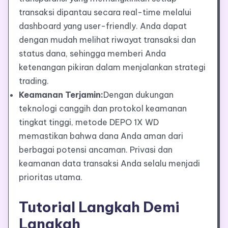
transaksi dipantau secara real-time melalui
dashboard yang user-friendly. Anda dapat
dengan mudah melihat riwayat transaksi dan
status dana, sehingga memberi Anda
ketenangan pikiran dalam menjalankan strategi
trading.
Keamanan Terjamin:
Dengan dukungan
teknologi canggih dan protokol keamanan
tingkat tinggi, metode DEPO 1X WD
memastikan bahwa dana Anda aman dari
berbagai potensi ancaman. Privasi dan
keamanan data transaksi Anda selalu menjadi
prioritas utama.
Tutorial Langkah Demi
Langkah