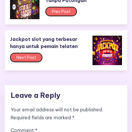
Tanpa Potongan
Prev Post
Jackpot slot yang terbesar
hanya untuk pemain telaten
Next Post
Leave a Reply
Your email address will not be published.
Required fields are marked
*
Comment
*