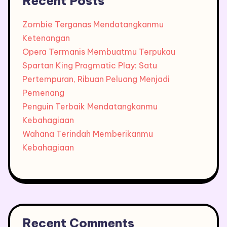
Recent Posts
Zombie Terganas Mendatangkanmu
Ketenangan
Opera Termanis Membuatmu Terpukau
Spartan King Pragmatic Play: Satu
Pertempuran, Ribuan Peluang Menjadi
Pemenang
Penguin Terbaik Mendatangkanmu
Kebahagiaan
Wahana Terindah Memberikanmu
Kebahagiaan
Recent Comments