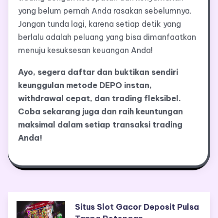
yang belum pernah Anda rasakan sebelumnya.
Jangan tunda lagi, karena setiap detik yang
berlalu adalah peluang yang bisa dimanfaatkan
menuju kesuksesan keuangan Anda!
Ayo, segera daftar dan buktikan sendiri
keunggulan metode DEPO instan,
withdrawal cepat, dan trading fleksibel.
Coba sekarang juga dan raih keuntungan
maksimal dalam setiap transaksi trading
Anda!
Situs Slot Gacor Deposit Pulsa