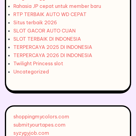
Rahasia JP cepat untuk member baru
RTP TERBAIK AUTO WD CEPAT
Situs terbaik 2026
SLOT GACOR AUTO CUAN
SLOT TERBAIK DI INDONESIA
TERPERCAYA 2025 DI INDONESIA
TERPERCAYA 2026 DI INDONESIA
Twilight Princess slot
Uncategorized
shoppingmycolors.com
submityourtapes.com
syzygyjob.com