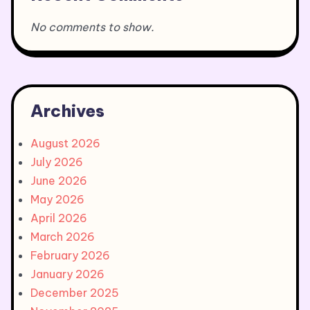
No comments to show.
Archives
August 2026
July 2026
June 2026
May 2026
April 2026
March 2026
February 2026
January 2026
December 2025