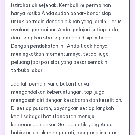
istirahatlah sejenak. Kembali ke permainan
hanya ketika Anda sudah benar-benar siap
untuk bermain dengan pikiran yang jernih. Terus
evaluasi permainan Anda, pelajari setiap pola,
dan terapkan strategi dengan disiplin tinggi.
Dengan pendekatan ini, Anda tidak hanya
meningkatkan momentumnya, tetapi juga
peluang jackpot slot yang besar semakin
terbuka lebar.
Jadilah pemain yang bukan hanya
mengandalkan keberuntungan, tapi juga
mengasah diri dengan kesabaran dan ketelitian.
Di setiap putaran, bayangkan setiap langkah
kecil sebagai batu loncatan menuju
kemenangan besar. Setiap detik yang Anda
habiskan untuk mengamati, menganalisa, dan