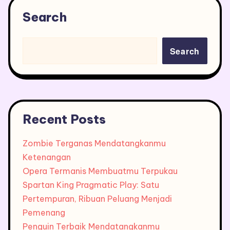
Search
Search
Recent Posts
Zombie Terganas Mendatangkanmu
Ketenangan
Opera Termanis Membuatmu Terpukau
Spartan King Pragmatic Play: Satu
Pertempuran, Ribuan Peluang Menjadi
Pemenang
Penguin Terbaik Mendatangkanmu