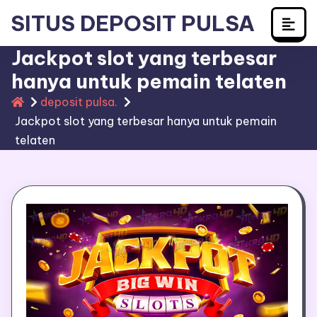
Skip
SITUS DEPOSIT PULSA
to
content
Jackpot slot yang terbesar
hanya untuk pemain telaten
deposit pulsa.
Jackpot slot yang terbesar hanya untuk pemain
telaten