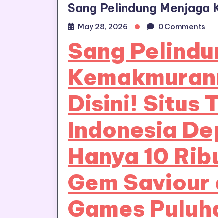
Sang Pelindung Menjaga
May 28, 2026
0 Comments
Sang Pelind
Kemakmuran
Disini! Situs
Indonesia De
Hanya 10 Rib
Gem Saviour 
Games Puluha