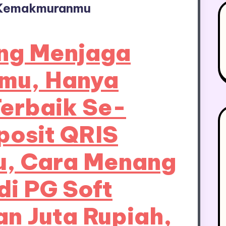
 Kemakmuranmu
ung Menjaga
mu, Hanya
 Terbaik Se-
posit QRIS
u, Cara Menang
di PG Soft
n Juta Rupiah,