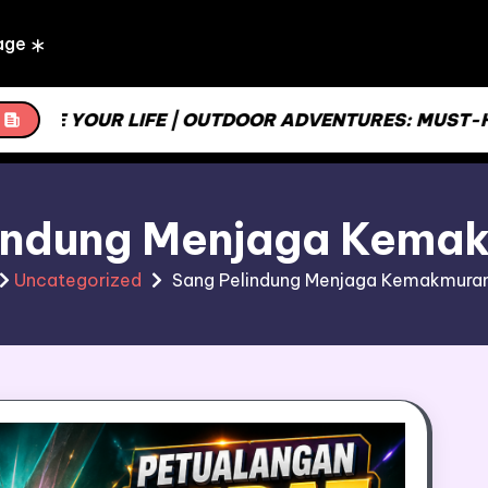
age
NE YOUR LIFE | OUTDOOR ADVENTURES: MUST-HAVE 
lindung Menjaga Kema
Uncategorized
Sang Pelindung Menjaga Kemakmur