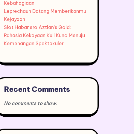
Kebahagiaan
Leprechaun Datang Memberikanmu
Kejayaan
Slot Habanero Aztlan’s Gold:
Rahasia Kekayaan Kuil Kuno Menuju
Kemenangan Spektakuler
Recent Comments
No comments to show.