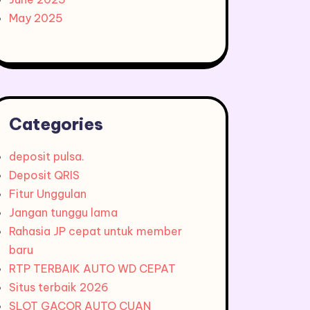
May 2025
Categories
deposit pulsa.
Deposit QRIS
Fitur Unggulan
Jangan tunggu lama
Rahasia JP cepat untuk member
baru
RTP TERBAIK AUTO WD CEPAT
Situs terbaik 2026
SLOT GACOR AUTO CUAN