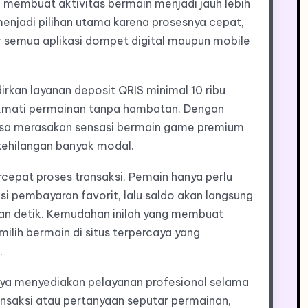
 membuat aktivitas bermain menjadi jauh lebih
menjadi pilihan utama karena prosesnya cepat,
 semua aplikasi dompet digital maupun mobile
irkan layanan deposit QRIS minimal 10 ribu
ikmati permainan tanpa hambatan. Dengan
bisa merasakan sensasi bermain game premium
kehilangan banyak modal.
rcepat proses transaksi. Pemain hanya perlu
 pembayaran favorit, lalu saldo akan langsung
an detik. Kemudahan inilah yang membuat
ih bermain di situs terpercaya yang
.
sanya menyediakan pelayanan profesional selama
ransaksi atau pertanyaan seputar permainan,