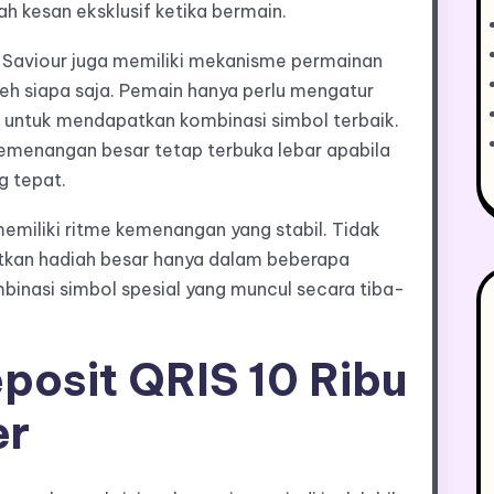
h kesan eksklusif ketika bermain.
 Saviour juga memiliki mekanisme permainan
h siapa saja. Pemain hanya perlu mengatur
 untuk mendapatkan kombinasi simbol terbaik.
kemenangan besar tetap terbuka lebar apabila
 tepat.
miliki ritme kemenangan yang stabil. Tidak
tkan hadiah besar hanya dalam beberapa
binasi simbol spesial yang muncul secara tiba-
posit QRIS 10 Ribu
er