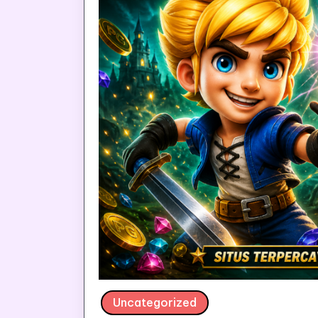
Uncategorized