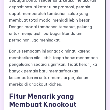
Sebagai contoh sederhana, ketika melakukan
deposit sesuai ketentuan promosi, pemain
dapat memperoleh tambahan saldo yang
membuat total modal menjadi lebih besar.
Dengan modal tambahan tersebut, peluang
untuk menjelajahi berbagai fitur dalam
permainan juga meningkat.
Bonus semacam ini sangat diminati karena
memberikan nilai lebih tanpa harus menambah
pengeluaran secara signifikan. Tidak heran jika
banyak pemain baru memanfaatkan
kesempatan ini untuk memulai perjalanan
mereka di Knockout Riches.
Fitur Menarik yang
Membuat Knockout