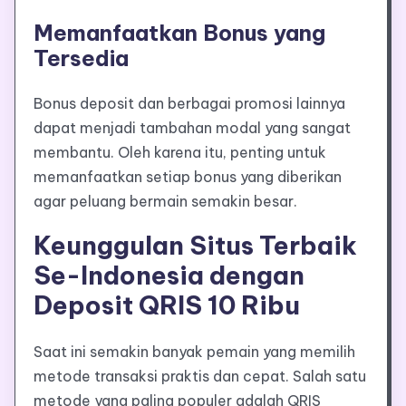
Memanfaatkan Bonus yang
Tersedia
Bonus deposit dan berbagai promosi lainnya
dapat menjadi tambahan modal yang sangat
membantu. Oleh karena itu, penting untuk
memanfaatkan setiap bonus yang diberikan
agar peluang bermain semakin besar.
Keunggulan Situs Terbaik
Se-Indonesia dengan
Deposit QRIS 10 Ribu
Saat ini semakin banyak pemain yang memilih
metode transaksi praktis dan cepat. Salah satu
metode yang paling populer adalah QRIS