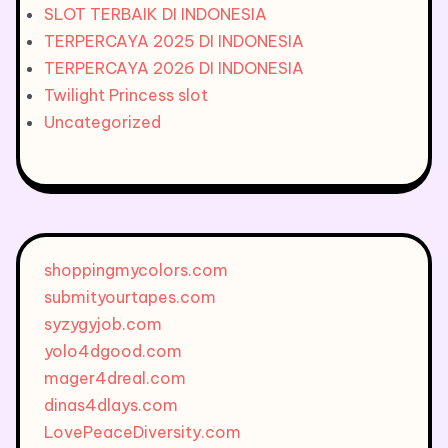
SLOT TERBAIK DI INDONESIA
TERPERCAYA 2025 DI INDONESIA
TERPERCAYA 2026 DI INDONESIA
Twilight Princess slot
Uncategorized
shoppingmycolors.com
submityourtapes.com
syzygyjob.com
yolo4dgood.com
mager4dreal.com
dinas4dlays.com
LovePeaceDiversity.com