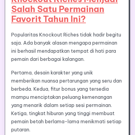
Salah Satu Permainan
Favorit Tahun Ini?
Popularitas Knockout Riches tidak hadir begitu
saja. Ada banyak alasan mengapa permainan
ini berhasil mendapatkan tempat di hati para
pemain dari berbagai kalangan.
Pertama, desain karakter yang unik
memberikan nuansa pertarungan yang seru dan
berbeda. Kedua, fitur bonus yang tersedia
mampu menciptakan peluang kemenangan
yang menarik dalam setiap sesi permainan.
Ketiga, tingkat hiburan yang tinggi membuat
pemain betah berlama-lama menikmati setiap
putaran.