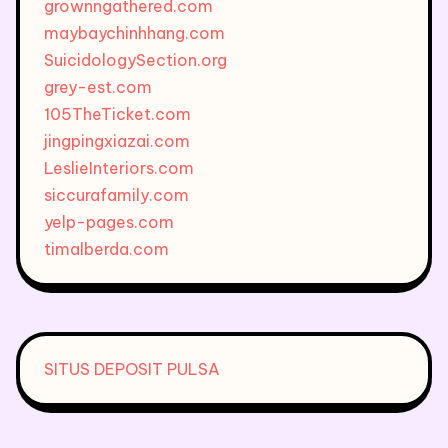
grownngathered.com
maybaychinhhang.com
SuicidologySection.org
grey-est.com
105TheTicket.com
jingpingxiazai.com
LeslieInteriors.com
siccurafamily.com
yelp-pages.com
timalberda.com
SITUS DEPOSIT PULSA