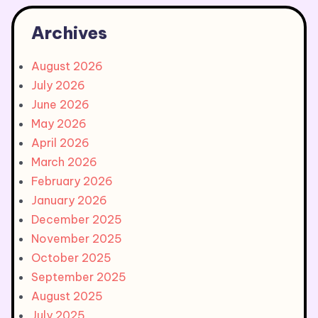
Archives
August 2026
July 2026
June 2026
May 2026
April 2026
March 2026
February 2026
January 2026
December 2025
November 2025
October 2025
September 2025
August 2025
July 2025