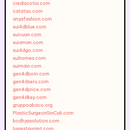
crediscotia.com
catatax.com
anyafashion.com
sui4dblue.com
suicuan.com
suiaman.com
sui4dgo.com
suihomes.com
suimain.com
gen4dbom.com
gen4dseru.com
gen4dprice.com
gen4dkey.com
gruppoabaco.org
PlasticSurgeonSinCali.com
bodhyasolution.com
lusrestaurant.com