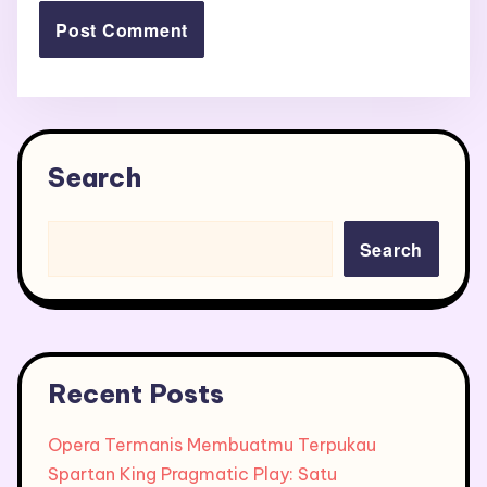
Search
Search
Recent Posts
Opera Termanis Membuatmu Terpukau
Spartan King Pragmatic Play: Satu