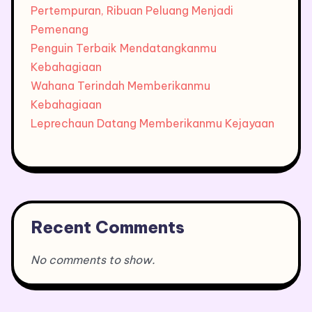
Pertempuran, Ribuan Peluang Menjadi
Pemenang
Penguin Terbaik Mendatangkanmu
Kebahagiaan
Wahana Terindah Memberikanmu
Kebahagiaan
Leprechaun Datang Memberikanmu Kejayaan
Recent Comments
No comments to show.