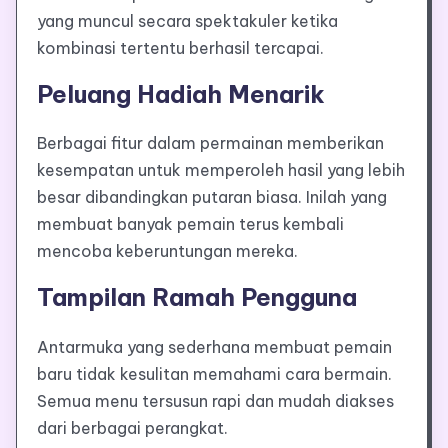
yang muncul secara spektakuler ketika
kombinasi tertentu berhasil tercapai.
Peluang Hadiah Menarik
Berbagai fitur dalam permainan memberikan
kesempatan untuk memperoleh hasil yang lebih
besar dibandingkan putaran biasa. Inilah yang
membuat banyak pemain terus kembali
mencoba keberuntungan mereka.
Tampilan Ramah Pengguna
Antarmuka yang sederhana membuat pemain
baru tidak kesulitan memahami cara bermain.
Semua menu tersusun rapi dan mudah diakses
dari berbagai perangkat.