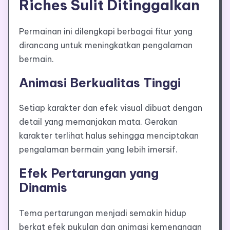
Riches Sulit Ditinggalkan
Permainan ini dilengkapi berbagai fitur yang
dirancang untuk meningkatkan pengalaman
bermain.
Animasi Berkualitas Tinggi
Setiap karakter dan efek visual dibuat dengan
detail yang memanjakan mata. Gerakan
karakter terlihat halus sehingga menciptakan
pengalaman bermain yang lebih imersif.
Efek Pertarungan yang
Dinamis
Tema pertarungan menjadi semakin hidup
berkat efek pukulan dan animasi kemenangan