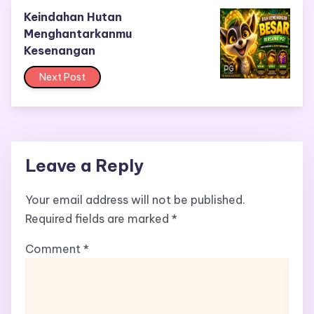
Keindahan Hutan
Menghantarkanmu
Kesenangan
Next Post
Leave a Reply
Your email address will not be published.
Required fields are marked
*
Comment
*